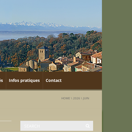
és
Infos pratiques
Contact
HOME
\
2026
\
JUIN