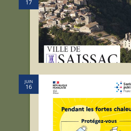
17
JUIN
16