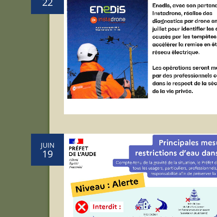
22
JUIN
19