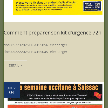
Comment préparer son kit d’urgence 72h
doc00522320251104155056Télécharger
doc00522220251104155045Télécharger
DETAIL
NOV
04