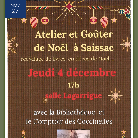
NOV
27