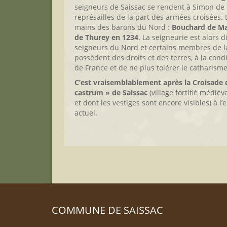
seigneurs de Saissac se rendent à Simon de
représailles de la part des armées croisées. 
mains des barons du Nord :
Bouchard de Ma
de Thurey en 1234
. La seigneurie est alors 
seigneurs du Nord et certains membres de la
possèdent des droits et des terres, à la condit
de France et de ne plus tolérer le catharisme
C’est vraisemblablement après la Croisade q
castrum » de Saissac
(village fortifié médiév
et dont les vestiges sont encore visibles) à 
actuel.
COMMUNE DE SAISSAC