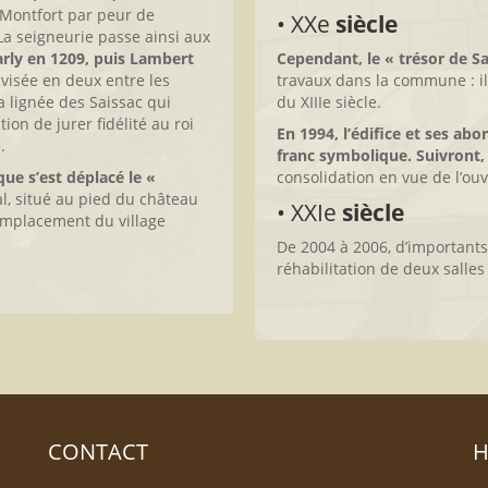
 Montfort par peur de
• XXe
siècle
La seigneurie passe ainsi aux
rly en 1209, puis Lambert
Cependant, le « trésor de S
divisée en deux entre les
travaux dans la commune : il
 lignée des Saissac qui
du XIIIe siècle.
ion de jurer fidélité au roi
En 1994, l’édifice et ses ab
.
franc symbolique. Suivront,
ue s’est déplacé le «
consolidation en vue de l’ouv
al, situé au pied du château
• XXIe
siècle
l’emplacement du village
De 2004 à 2006, d’importants
réhabilitation de deux salles 
CONTACT
H