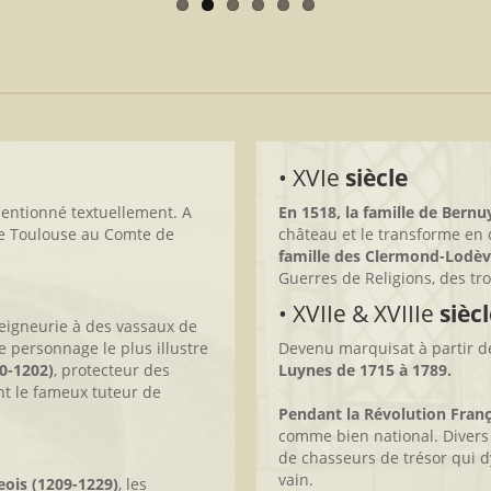
• XVIe
siècle
entionné textuellement. A
En 1518, la famille de Bern
 de Toulouse au Comte de
château et le transforme en 
famille des Clermond-Lodè
Guerres de Religions, des tr
• XVIIe & XVIIIe
siècl
eigneurie à des vassaux de
Le personnage le plus illustre
Devenu marquisat à partir de
0-1202)
, protecteur des
Luynes de 1715 à 1789.
nt le fameux tuteur de
Pendant la Révolution Franç
comme bien national. Divers 
de chasseurs de trésor qui dy
vain.
eois (1209-1229)
, les