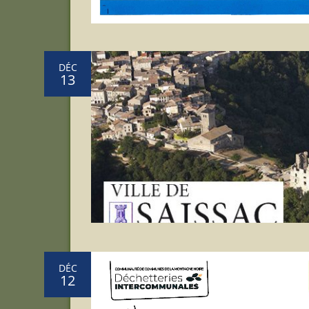
DÉC
13
DÉC
12