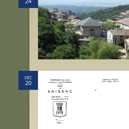
24
DÉC
20