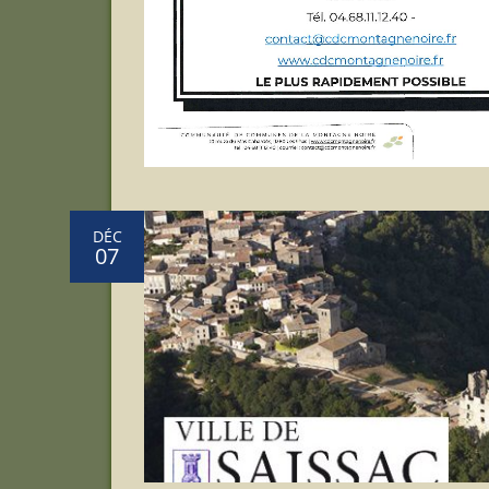
DÉC
07