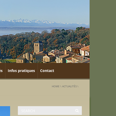
és
Infos pratiques
Contact
HOME
\
ACTUALITÉS
\