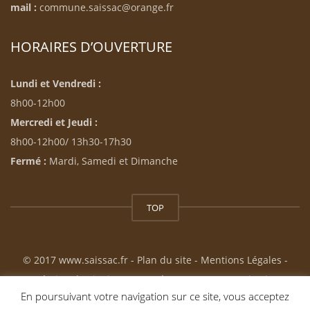
mail :
commune.saissac@orange.fr
HORAIRES D’OUVERTURE
Lundi et Vendredi :
8h00-12h00
Mercredi et Jeudi :
8h00-12h00/ 13h30-17h30
Fermé :
Mardi, Samedi et Dimanche
TOP
© 2017 www.saissac.fr -
Plan du site
-
Mentions Légales
-
Création du site internet : Résonance Communication
En poursuivant votre navigation sur ce site, vous acceptez