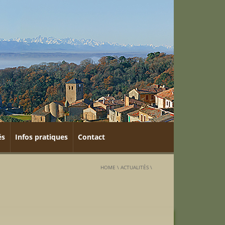
és
Infos pratiques
Contact
HOME
\
ACTUALITÉS
\