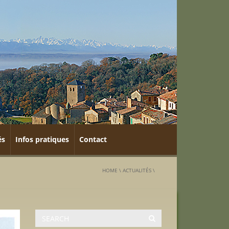
és
Infos pratiques
Contact
HOME
\
ACTUALITÉS
\