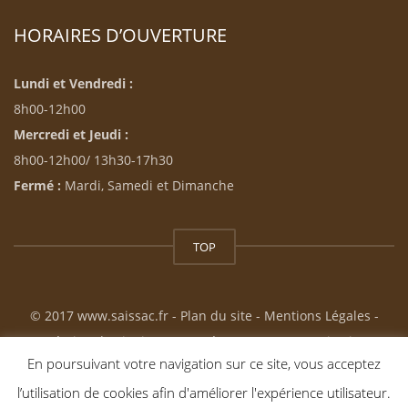
HORAIRES D’OUVERTURE
Lundi et Vendredi :
8h00-12h00
Mercredi et Jeudi :
8h00-12h00/ 13h30-17h30
Fermé :
Mardi, Samedi et Dimanche
TOP
© 2017 www.saissac.fr -
Plan du site
-
Mentions Légales
-
Création du site internet : Résonance Communication
En poursuivant votre navigation sur ce site, vous acceptez
l’utilisation de cookies afin d'améliorer l'expérience utilisateur.