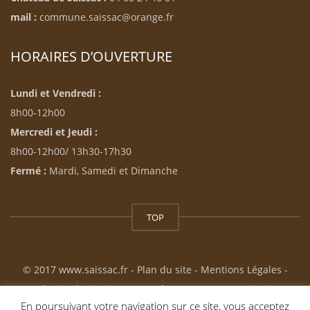
mail :
commune.saissac@orange.fr
HORAIRES D’OUVERTURE
Lundi et Vendredi :
8h00-12h00
Mercredi et Jeudi :
8h00-12h00/ 13h30-17h30
Fermé :
Mardi, Samedi et Dimanche
TOP
© 2017 www.saissac.fr -
Plan du site
-
Mentions Légales
-
Création du site internet : Résonance Communication
En poursuivant votre navigation sur ce site, vous acceptez