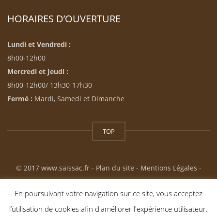
HORAIRES D’OUVERTURE
Lundi et Vendredi :
8h00-12h00
Mercredi et Jeudi :
8h00-12h00/ 13h30-17h30
Fermé :
Mardi, Samedi et Dimanche
TOP
© 2017 www.saissac.fr -
Plan du site
-
Mentions Légales
-
Création du site internet : Résonance Communication
En poursuivant votre navigation sur ce site, vous acceptez
l’utilisation de cookies afin d'améliorer l'expérience utilisateur.