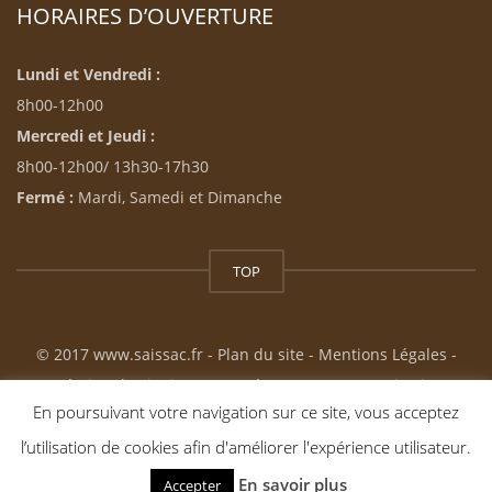
HORAIRES D’OUVERTURE
Lundi et Vendredi :
8h00-12h00
Mercredi et Jeudi :
8h00-12h00/ 13h30-17h30
Fermé :
Mardi, Samedi et Dimanche
TOP
© 2017 www.saissac.fr -
Plan du site
-
Mentions Légales
-
Création du site internet : Résonance Communication
En poursuivant votre navigation sur ce site, vous acceptez
l’utilisation de cookies afin d'améliorer l'expérience utilisateur.
En savoir plus
Accepter