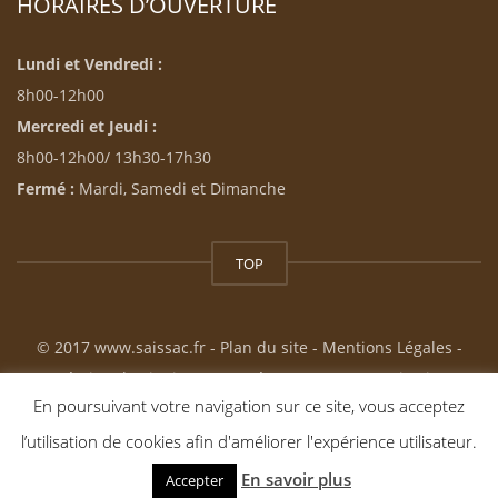
HORAIRES D’OUVERTURE
Lundi et Vendredi :
8h00-12h00
Mercredi et Jeudi :
8h00-12h00/ 13h30-17h30
Fermé :
Mardi, Samedi et Dimanche
TOP
© 2017 www.saissac.fr -
Plan du site
-
Mentions Légales
-
Création du site internet : Résonance Communication
En poursuivant votre navigation sur ce site, vous acceptez
l’utilisation de cookies afin d'améliorer l'expérience utilisateur.
En savoir plus
Accepter