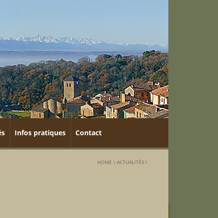
és
Infos pratiques
Contact
HOME
\
ACTUALITÉS
\