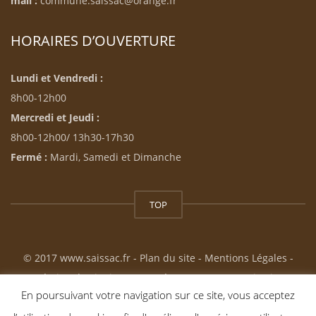
mail :
commune.saissac@orange.fr
HORAIRES D’OUVERTURE
Lundi et Vendredi :
8h00-12h00
Mercredi et Jeudi :
8h00-12h00/ 13h30-17h30
Fermé :
Mardi, Samedi et Dimanche
TOP
© 2017 www.saissac.fr -
Plan du site
-
Mentions Légales
-
Création du site internet : Résonance Communication
En poursuivant votre navigation sur ce site, vous acceptez