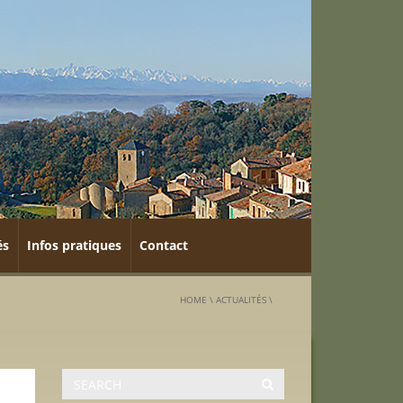
és
Infos pratiques
Contact
HOME
\
ACTUALITÉS
\