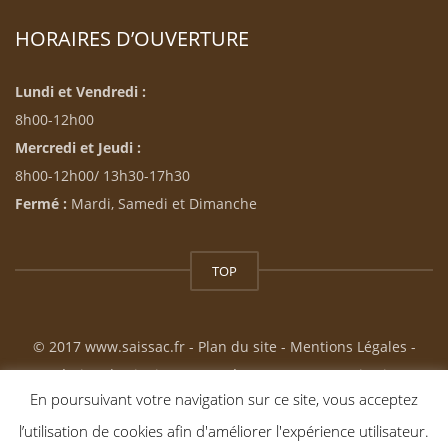
HORAIRES D’OUVERTURE
Lundi et Vendredi :
8h00-12h00
Mercredi et Jeudi :
8h00-12h00/ 13h30-17h30
Fermé :
Mardi, Samedi et Dimanche
TOP
© 2017 www.saissac.fr -
Plan du site
-
Mentions Légales
-
Création du site internet : Résonance Communication
En poursuivant votre navigation sur ce site, vous acceptez
l’utilisation de cookies afin d'améliorer l'expérience utilisateur.