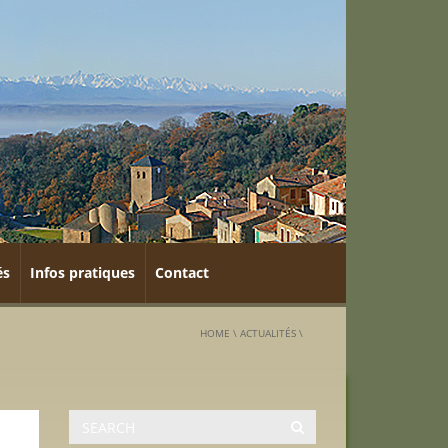
és
Infos pratiques
Contact
HOME
\
ACTUALITÉS
\