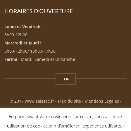
HORAIRES D’OUVERTURE
Lundi et Vendredi :
8h00-12h00
Mercredi et Jeudi :
8h00-12h00/ 13h30-17h30
Fermé :
Mardi, Samedi et Dimanche
TOP
© 2017 www.saissac.fr -
Plan du site
-
Mentions Légales
-
Création du site internet : Résonance Communication
En poursuivant votre navigation sur ce site, vous acceptez
l’utilisation de cookies afin d'améliorer l'expérience utilisateur.