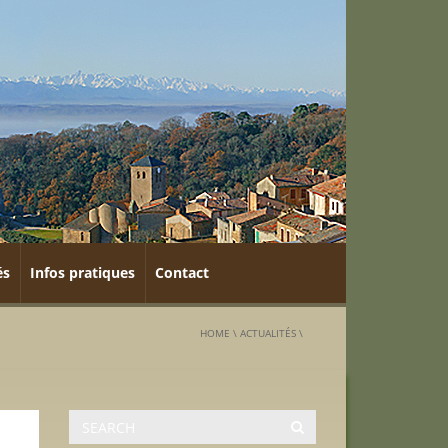
és
Infos pratiques
Contact
HOME
\
ACTUALITÉS
\